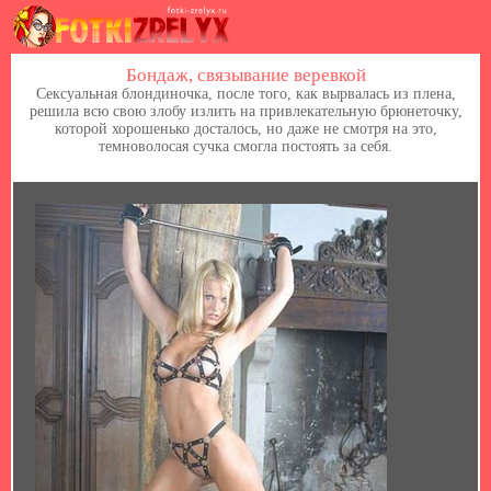
Бондаж, связывание веревкой
Сексуальная блондиночка, после того, как вырвалась из плена,
решила всю свою злобу излить на привлекательную брюнеточку,
которой хорошенько досталось, но даже не смотря на это,
темноволосая сучка смогла постоять за себя.